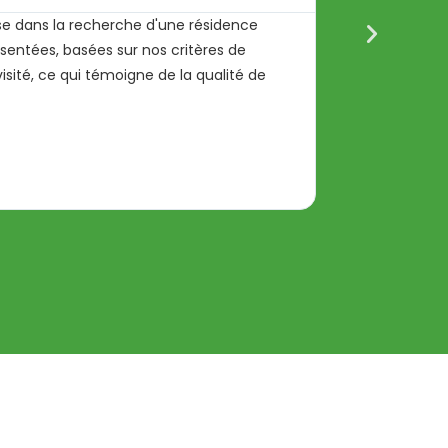
se dans la recherche d'une résidence
Merci à ma 
ésentées, basées sur nos critères de
l'écoute des
ité, ce qui témoigne de la qualité de
décision écl