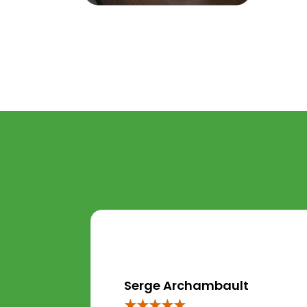
Serge Archambault
★
★
★
★
★