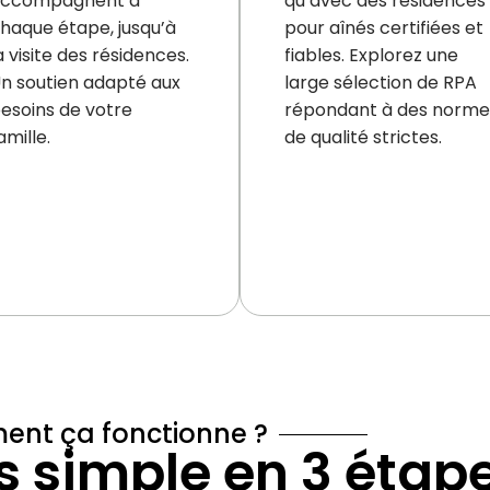
ccompagnent à
qu’avec des résidences
haque étape, jusqu’à
pour aînés certifiées et
a visite des résidences.
fiables. Explorez une
n soutien adapté aux
large sélection de RPA
esoins de votre
répondant à des norme
amille.
de qualité strictes.
nt ça fonctionne ?
 simple en 3 étap