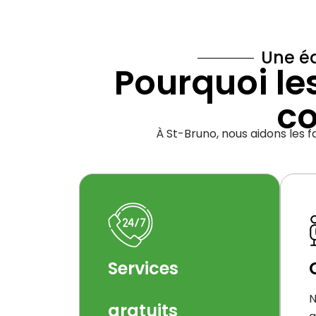
Une éq
Pourquoi le
co
À St-Bruno, nous aidons les f
Services
N
gratuits