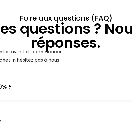
Foire aux questions (FAQ)
es questions ? No
réponses.
uentes avant de commencer.
chez, n’hésitez pas à nous
0% ?
?