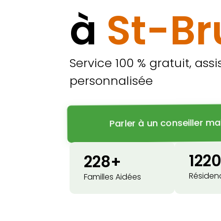
à
St-B
Service 100 % gratuit, ass
personnalisée
Parler à un conseiller m
122
228+
Résidenc
Familles Aidées